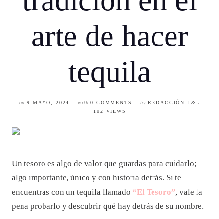
tradición en el
arte de hacer
tequila
on
9 MAYO, 2024
with
0 COMMENTS
by
REDACCIÓN L&L
102 VIEWS
Un tesoro es algo de valor que guardas para cuidarlo;
algo importante, único y con historia detrás. Si te
encuentras con un tequila llamado
“El Tesoro”
, vale la
pena probarlo y descubrir qué hay detrás de su nombre.