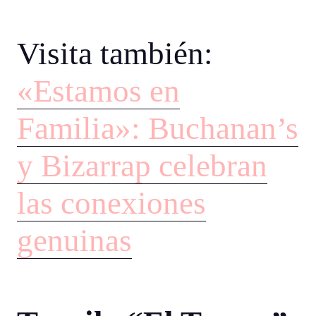
Visita también:
«Estamos en
Familia»: Buchanan’s
y Bizarrap celebran
las conexiones
genuinas