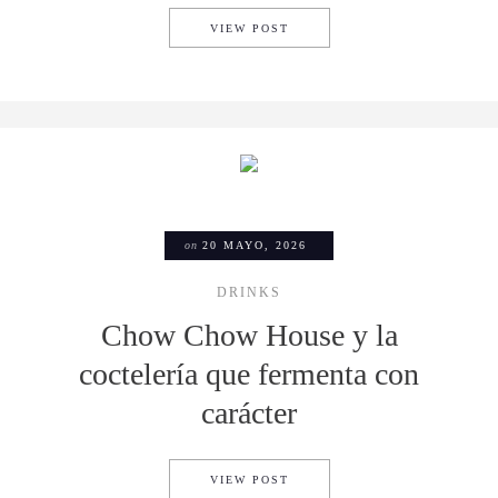
BMW M3 E30 Y LEGO CELEBR
VIEW POST
on
20 MAYO, 2026
DRINKS
Chow Chow House y la
coctelería que fermenta con
carácter
CHOW CHOW HOUSE Y LA CO
VIEW POST