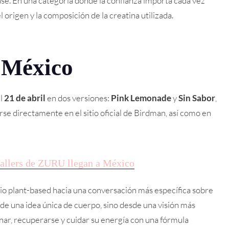
se. En una categoría donde la confianza importa cada vez
 origen y la composición de la creatina utilizada.
 México
el
21 de abril
en dos versiones:
Pink Lemonade
y
Sin Sabor
,
se directamente en el sitio oficial de Birdman, así como en
lers de ZURU llegan a México
io plant-based hacia una conversación más específica sobre
de una idea única de cuerpo, sino desde una visión más
ar, recuperarse y cuidar su energía con una fórmula