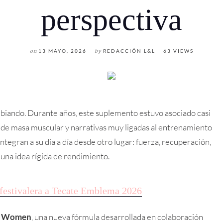
perspectiva
on
13 MAYO, 2026
by
REDACCIÓN L&L
63 VIEWS
mbiando. Durante años, este suplemento estuvo asociado casi
 de masa muscular y narrativas muy ligadas al entrenamiento
tegran a su día a día desde otro lugar: fuerza, recuperación,
 una idea rígida de rendimiento.
festivalera a Tecate Emblema 2026
or Women
, una nueva fórmula desarrollada en colaboración