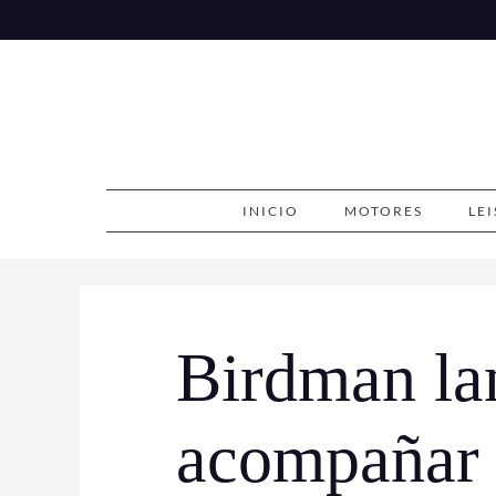
Skip
to
content
INICIO
MOTORES
LE
Birdman la
acompañar 