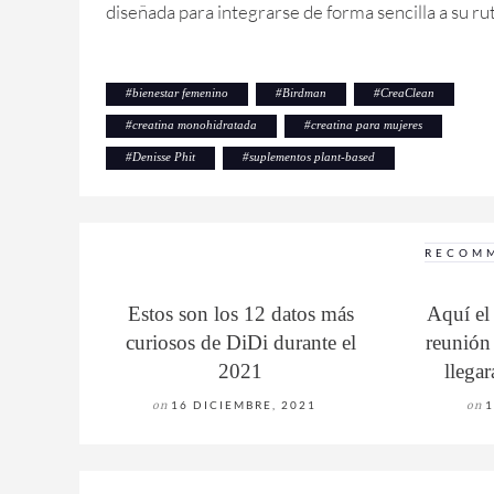
diseñada para integrarse de forma sencilla a su rut
#
bienestar femenino
#
Birdman
#
CreaClean
#
creatina monohidratada
#
creatina para mujeres
#
Denisse Phit
#
suplementos plant-based
RECOM
Estos son los 12 datos más
Aquí el 
curiosos de DiDi durante el
reunió
2021
llega
on
16 DICIEMBRE, 2021
on
1