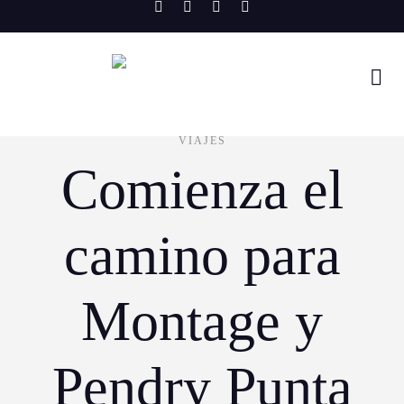
Skip
to
content
VIAJES
Comienza el
camino para
Montage y
Pendry Punta