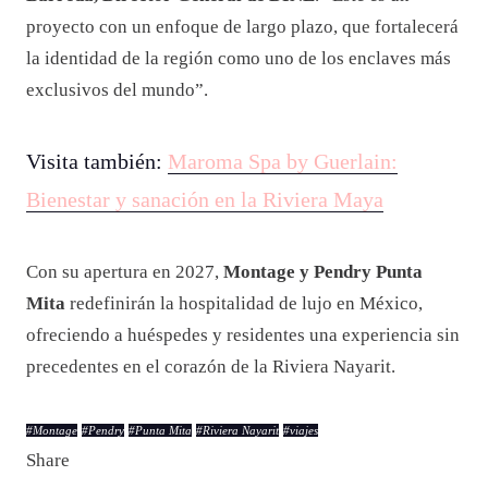
proyecto con un enfoque de largo plazo, que fortalecerá
la identidad de la región como uno de los enclaves más
exclusivos del mundo”.
Visita también:
Maroma Spa by Guerlain:
Bienestar y sanación en la Riviera Maya
Con su apertura en 2027,
Montage y Pendry Punta
Mita
redefinirán la hospitalidad de lujo en México,
ofreciendo a huéspedes y residentes una experiencia sin
precedentes en el corazón de la Riviera Nayarit.
#
Montage
#
Pendry
#
Punta Mita
#
Riviera Nayarit
#
viajes
Share