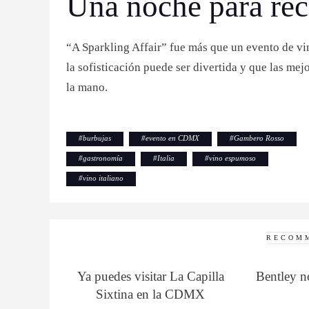
Una noche para rec
“A Sparkling Affair” fue más que un evento de vin
la sofisticación puede ser divertida y que las m
la mano.
#
burbujas
#
evento en CDMX
#
Gambero Rosso
#
gastronomía
#
Italia
#
vino espumoso
#
vino italiano
RECOM
Ya puedes visitar La Capilla
Bentley n
Sixtina en la CDMX