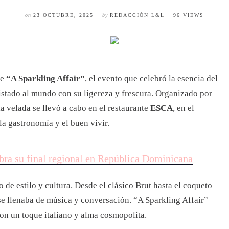
on
23 OCTUBRE, 2025
by
REDACCIÓN L&L
96 VIEWS
de
“A Sparkling Affair”
, el evento que celebró la esencia del
stado al mundo con su ligereza y frescura. Organizado por
 la velada se llevó a cabo en el restaurante
ESCA
, en el
la gastronomía y el buen vivir.
ra su final regional en República Dominicana
de estilo y cultura. Desde el clásico Brut hasta el coqueto
se llenaba de música y conversación. “A Sparkling Affair”
on un toque italiano y alma cosmopolita.