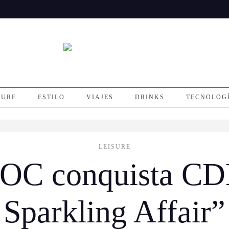
SURE
ESTILO
VIAJES
DRINKS
TECNOLOG
LEISURE
DOC conquista C
Sparkling Affair”