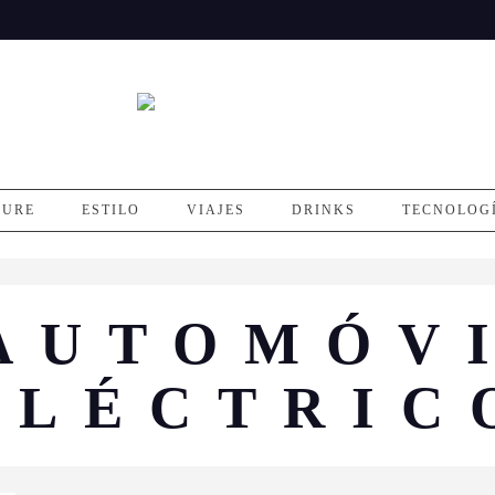
SURE
ESTILO
VIAJES
DRINKS
TECNOLOG
AUTOMÓV
ELÉCTRIC