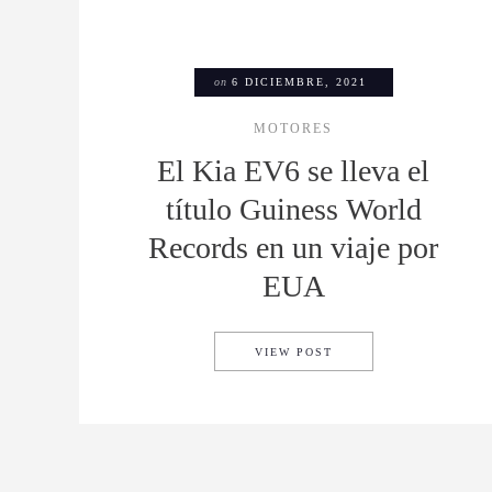
on
6 DICIEMBRE, 2021
MOTORES
El Kia EV6 se lleva el
título Guiness World
Records en un viaje por
EUA
EL KIA EV6 SE LLEVA
VIEW POST