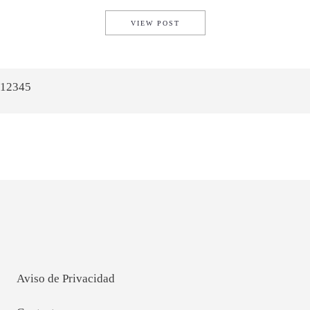
SEAT CELEBRA SU 20 ANIVE
VIEW POST
1
2
3
4
5
Aviso de Privacidad