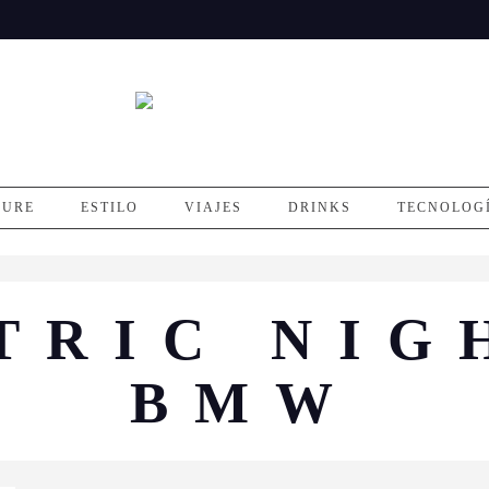
SURE
ESTILO
VIAJES
DRINKS
TECNOLOG
TRIC NIG
BMW