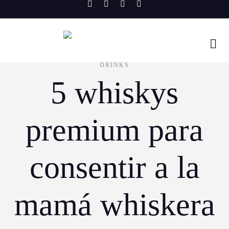
Skip
to
content
DRINKS
5 whiskys
premium para
consentir a la
mamá whiskera