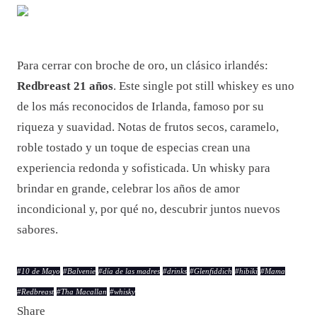
Para cerrar con broche de oro, un clásico irlandés:
Redbreast 21 años
. Este single pot still whiskey es uno
de los más reconocidos de Irlanda, famoso por su
riqueza y suavidad. Notas de frutos secos, caramelo,
roble tostado y un toque de especias crean una
experiencia redonda y sofisticada. Un whisky para
brindar en grande, celebrar los años de amor
incondicional y, por qué no, descubrir juntos nuevos
sabores.
#
10 de Mayo
#
Balvenie
#
día de las madres
#
drinks
#
Glenfiddich
#
hibiki
#
Mama
#
Redbreast
#
Tha Macallan
#
whisky
Share