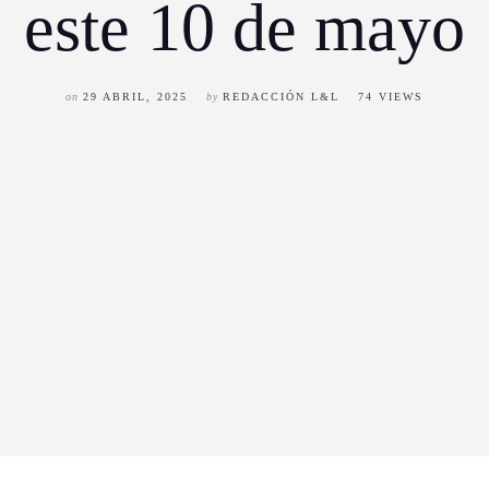
este 10 de mayo
on
29 ABRIL, 2025
by
REDACCIÓN L&L
74 VIEWS