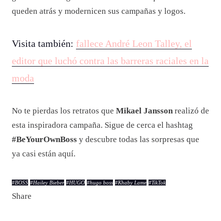
queden atrás y modernicen sus campañas y logos.
Visita también:
fallece André Leon Talley, el
editor que luchó contra las barreras raciales en la
moda
No te pierdas los retratos que
Mikael Jansson
realizó de
esta inspiradora campaña. Sigue de cerca el hashtag
#BeYourOwnBoss
y descubre todas las sorpresas que
ya casi están aquí.
#
BOSS
#
Hailey Bieber
#
HUGO
#
hugo boss
#
Khaby Lame
#
TikTok
Share