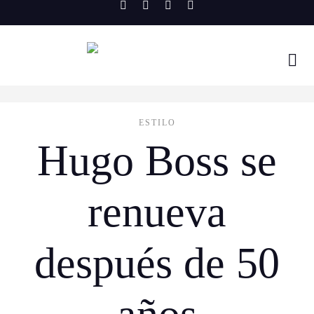
Skip
to
content
ESTILO
Hugo Boss se
renueva
después de 50