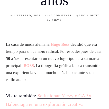
años
on
1 FEBRERO, 2022
with
0 COMMENTS
by
LUCIA ORTIZ
52 VIEWS
La casa de moda alemana
Hugo Boss
decidió que era
tiempo para un cambio radical. Por eso, después de casi
50 años
, presentaron un nuevo logotipo para su marca
principal:
BOSS
. La tipografía gráfica busca transmitir
una experiencia visual mucho más impactante y un
estilo audaz.
Visita también:
Se fusionan Yeezy x GAP x
Balenciaga en una exploración creativa