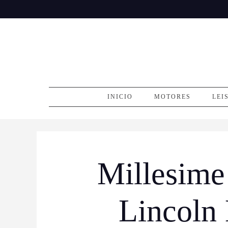
Skip
to
content
INICIO
MOTORES
LEI
Millesime
Lincoln