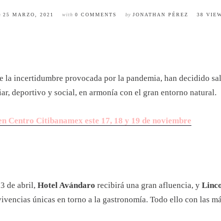
n
25 MARZO, 2021
with
0 COMMENTS
by
JONATHAN PÉREZ
38 VIE
te la incertidumbre provocada por la pandemia, han decidido sal
ar, deportivo y social, en armonía con el gran entorno natural.
en Centro Citibanamex este 17, 18 y 19 de noviembre
3 de abril,
Hotel Avándaro
recibirá una gran afluencia, y
Linc
ivencias únicas en torno a la gastronomía. Todo ello con las má