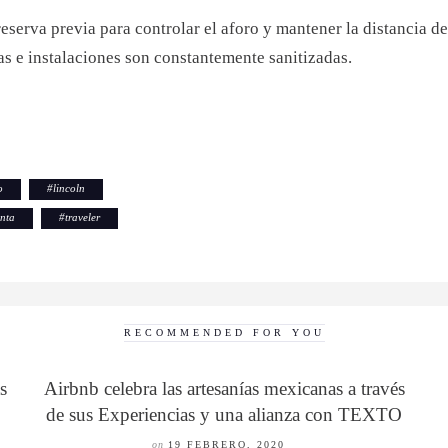
reserva previa para controlar el aforo y mantener la distancia d
as e instalaciones son constantemente sanitizadas.
o
#
lincoln
nta
#
traveler
RECOMMENDED FOR YOU
s
Airbnb celebra las artesanías mexicanas a través
de sus Experiencias y una alianza con TEXTO
on
19 FEBRERO, 2020