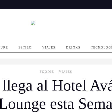
SURE
ESTILO
VIAJES
DRINKS
TECNOLOG
FOODIE
VIAJES
 llega al Hotel Av
 Lounge esta Sema