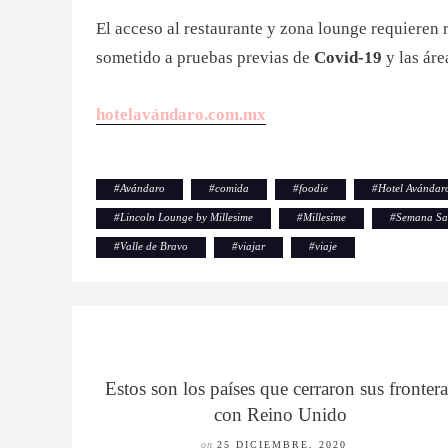
El acceso al restaurante y zona lounge requieren 
sometido a pruebas previas de
Covid-19
y las áre
hotelavándaro.com.mx
#
Avándaro
#
comida
#
foodie
#
Hotel Avándar
#
Lincoln Lounge by Millesime
#
Millesime
#
Semana Sa
#
Valle de Bravo
#
viajar
#
viaje
Estos son los países que cerraron sus frontera
con Reino Unido
on
25 DICIEMBRE, 2020