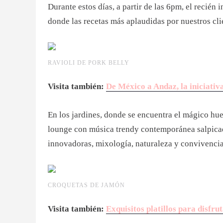
Durante estos días, a partir de las 6pm, el recién
donde las recetas más aplaudidas por nuestros cli
RAVIOLI DE PORK BELLY
Visita también:
De México a Andaz, la iniciati
En los jardines, donde se encuentra el mágico hue
lounge con música trendy contemporánea salpicad
innovadoras, mixología, naturaleza y convivencia
CROQUETAS DE JAMÓN
Visita también:
Exquisitos platillos para disfru