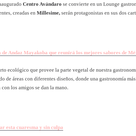
 inaugurado
Centro Avándaro
se convierte en un Lounge gastro
entes, creadas en
Millesime,
serán protagonistas en sus dos cart
va de Andaz Mayakoba que reunirá los mejores sabores de Mé
rto ecológico que provee la parte vegetal de nuestra gastronomí
o de áreas con diferentes diseños, donde una gastronomía más 
 con los amigos se dan la mano.
tar esta cuaresma y sin culpa