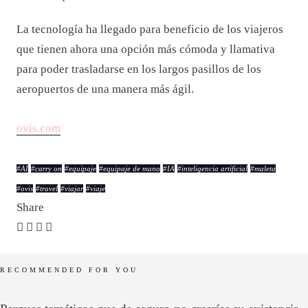
La tecnología ha llegado para beneficio de los viajeros
que tienen ahora una opción más cómoda y llamativa
para poder trasladarse en los largos pasillos de los
aeropuertos de una manera más ágil.
ovis.com
#
AI
#
carry on
#
equipaje
#
equipaje de mano
#
IA
#
inteligencia artificial
#
maleta
#
ovis
#
travel
#
viajar
#
viaje
Share
RECOMMENDED FOR YOU