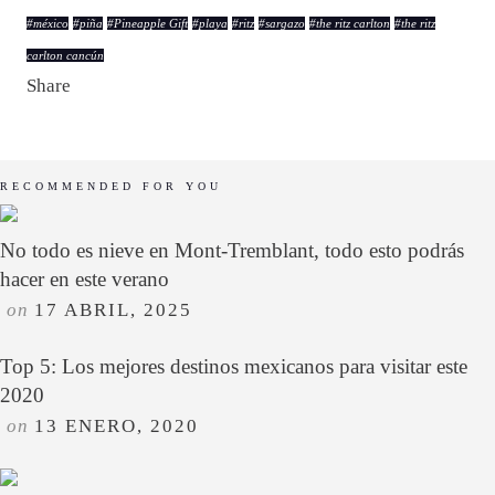
#
méxico
#
piña
#
Pineapple Gift
#
playa
#
ritz
#
sargazo
#
the ritz carlton
#
the ritz
carlton cancún
Share
RECOMMENDED FOR YOU
No todo es nieve en Mont-Tremblant, todo esto podrás
hacer en este verano
on
17 ABRIL, 2025
Top 5: Los mejores destinos mexicanos para visitar este
2020
on
13 ENERO, 2020