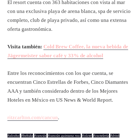
El resort cuenta con 363 habitaciones con vista al mar
con una exclusiva playa de arena blanca, spa de servicio
completo, club de playa privado, así como una extensa
oferta gastronómica.
Visita también:
Cold Brew Coffee, la nueva bebida de
Jägermeister sabor café y 33% de alcohol
Entre los reconocimientos con los que cuenta, se
encuentran Cinco Estrellas de Forbes, Cinco Diamantes
AAA y también considerado dentro de los Mejores
Hoteles en México en US News & World Report.
ritzcarlton.com/cancun
.
#
alcohol
#
bebida
#
cancún
#
cancún quintana roo.
#
cóctel
#
coctelería
#
drink