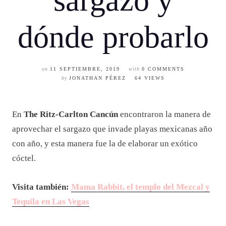
sargazo y
dónde probarlo
on
11 SEPTIEMBRE, 2019
with
0 COMMENTS
by
JONATHAN PÉREZ
64 VIEWS
En
The Ritz-Carlton Cancún
encontraron la manera de
aprovechar el sargazo que invade playas mexicanas año
con año, y esta manera fue la de elaborar un exótico
cóctel.
Visita también:
Mama Rabbit, el templo del Mezcal y
Tequila en Las Vegas