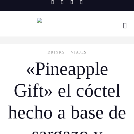
Skip
to
content
DRINKS
VIAJES
«Pineapple
Gift» el cóctel
hecho a base de