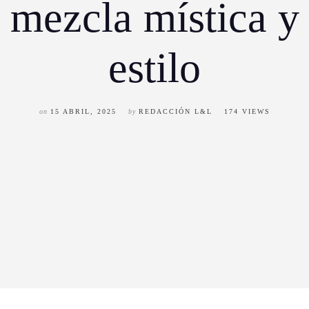
mezcla mística y
estilo
on
15 ABRIL, 2025
by
REDACCIÓN L&L
174 VIEWS