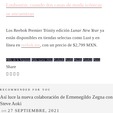
Louboutin: cuando dos casas de moda icónicas
se encuentran
Los Reebok Premier Trinity edición
Lunar New Year
ya
están disponibles en tiendas selectas como Lust y en
línea en
reebok.mx
, con un precio de $2,799 MXN.
#
Año de la Serpiente
#
año nuevo chino
#
calzado
#
estilo
#
moda
#
reebok
#
tenis
Share
RECOMMENDED FOR YOU
Así luce la nueva colaboración de Ermenegildo Zegna con
Steve Aoki
on
27 SEPTIEMBRE, 2021