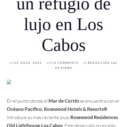
un refugio de
lujo en Los
Cabos
on
22 JULIO, 2024
with
0 COMMENTS
by
REDACCIÓN L&L
93 VIEWS
En el punto donde el
Mar de Cortés
se encuentra con el
Océano Pacífico, Rosewood Hotels & Resorts®
introduce su más reciente joya:
Rosewood Residences
Old Lighthouse Los Cabos
. Este desarrollo no es solo