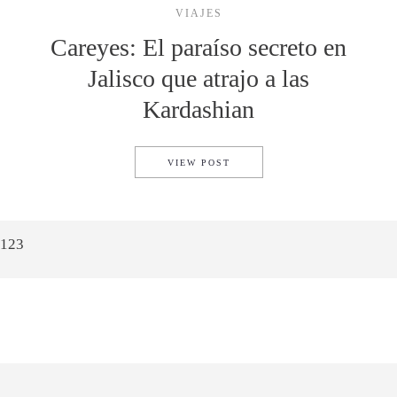
VIAJES
Careyes: El paraíso secreto en
Jalisco que atrajo a las
Kardashian
CAREYES: EL PARAÍSO SECR
VIEW POST
1
2
3