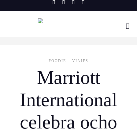
Skip
to
content
FOODIE
VIAJES
Marriott
International
celebra ocho