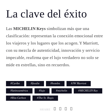
La clave del éxito
Las
MICHELIN Keys
simbolizan más que una
clasificación: representan la conexión emocional entre
los viajeros y los lugares que los acogen. Y Marriott,
con su mezcla de autenticidad, innovación y servicio
impecable, reafirma que el lujo verdadero no solo se
mide en estrellas, sino en recuerdos.
#
Caribe
#
foodie
#
hoteles
#
JW Marriott
#
latinoamérica
#
lujo
#
michelin
#
MICHELIN Key
#
Ritz-Carlton
#
The St. Regis
SHARE