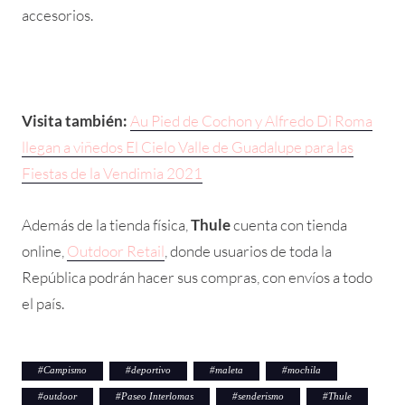
accesorios.
Visita también:
Au Pied de Cochon y Alfredo Di Roma
llegan a viñedos El Cielo Valle de Guadalupe para las
Fiestas de la Vendimia 2021
Además de la tienda física,
Thule
cuenta con tienda
online,
Outdoor Retail
, donde usuarios de toda la
República podrán hacer sus compras, con envíos a todo
el país.
#
Campismo
#
deportivo
#
maleta
#
mochila
#
outdoor
#
Paseo Interlomas
#
senderismo
#
Thule