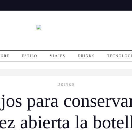
SURE
ESTILO
VIAJES
DRINKS
TECNOLOG
DRINKS
jos para conservar
ez abierta la botel