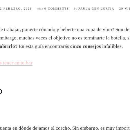
22 FEBRERO, 2021
with
0 COMMENTS
by
PAULA GEN LORTIA
29 V
de trabajar, ponerte cómodo y beberte una copa de vino? Son d
 embargo, muchas veces el objetivo no es terminarte la botella,
abrirlo?
En esta guía encontrarás
cinco consejos
infalibles.
 tener en tu bar
o
enta en dónde dejamos el corcho. Sin embargo, es muy importan