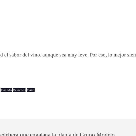
dad el sabor del vino, aunque sea muy leve. Por eso, lo mejor si
#
viñedo
#
viñedos
#
vino
riedeberg que engalana la planta de Grupo Modelo