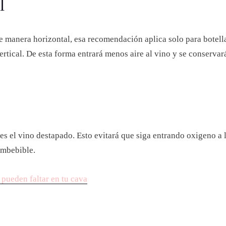
l
e manera horizontal, esa recomendación aplica solo para botell
ertical. De esta forma entrará menos aire al vino y se conservar
s el vino destapado. Esto evitará que siga entrando oxigeno a la
imbebible.
 pueden faltar en tu cava