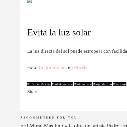
Evita la luz solar
La luz directa del sol puede estropear con facili
Foto:
Engin Akyurt
en
Pexels
#
artículos de vino
#
botella de vino
#
cata de vino
#
copa de vino
#
maridaje
Share
RECOMMENDED FOR YOU
«El Mural Más Fino» la obra del artista Pedro F