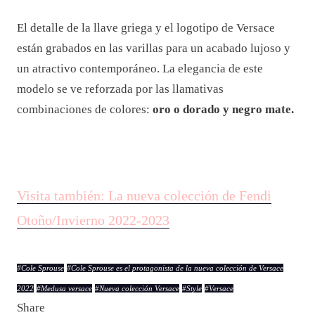
El detalle de la llave griega y el logotipo de Versace
están grabados en las varillas para un acabado lujoso y
un atractivo contemporáneo. La elegancia de este
modelo se ve reforzada por las llamativas
combinaciones de colores:
oro o dorado y negro mate.
Visita también: La nueva colección de Fendi
Otoño/Invierno 2022-2023
#
Cole Sprouse
#
Cole Sprouse es el protagonista de la nueva colección de Versace
2022
#
Medusa versace
#
Nueva colección Versace
#
Style
#
Versace
Share