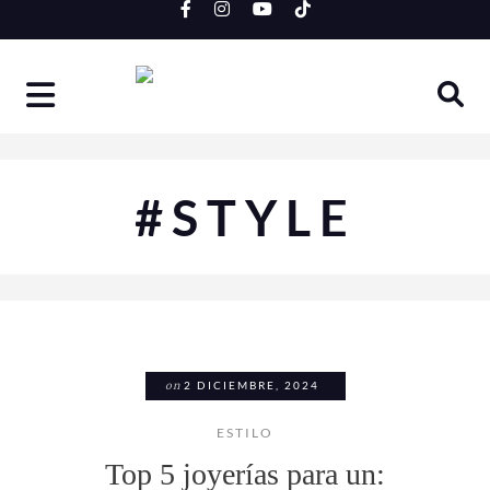
Skip
to
content
#STYLE
on
2 DICIEMBRE, 2024
ESTILO
Top 5 joyerías para un: