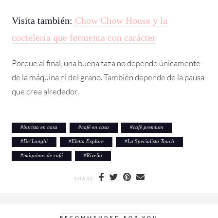
Visita también:
Chow Chow House y la
coctelería que fermenta con carácter
Porque al final, una buena taza no depende únicamente
de la máquina ni del grano. También depende de la pausa
que crea alrededor.
#
barista en casa
#
café en casa
#
café premium
#
De’Longhi
#
Eletta Explore
#
La Specialista Touch
#
máquinas de café
#
Rivelia
SHARE
RECOMMENDED FOR YOU