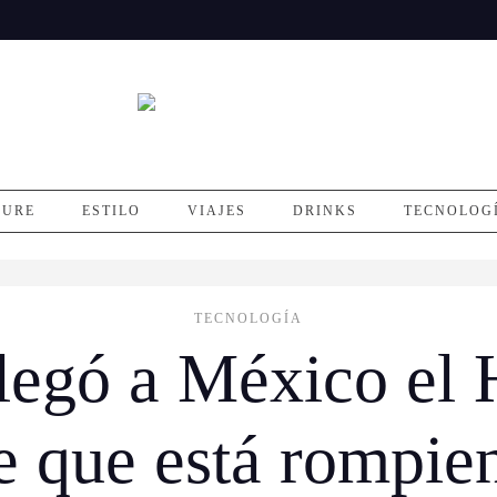
SURE
ESTILO
VIAJES
DRINKS
TECNOLOG
TECNOLOGÍA
 llegó a México el 
 que está rompie