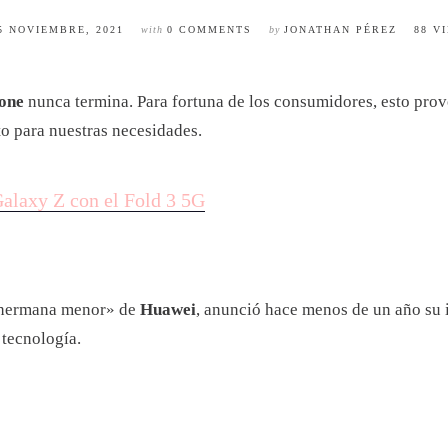
5 NOVIEMBRE, 2021
with
0 COMMENTS
by
JONATHAN PÉREZ
88 V
one
nunca termina. Para fortuna de los consumidores, esto prov
to para nuestras necesidades.
alaxy Z con el Fold 3 5G
 «hermana menor» de
Huawei
, anunció hace menos de un año su 
 tecnología.