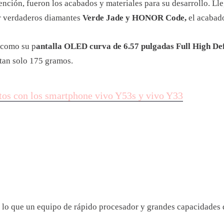
ención, fueron los acabados y materiales para su desarrollo. Ll
or verdaderos diamantes
Verde Jade y HONOR Code,
el acabado
, como su p
antalla OLED curva de 6.57 pulgadas Full High Def
r tan solo 175 gramos.
os con los smartphone vivo Y53s y vivo Y33
r lo que un equipo de rápido procesador y grandes capacidades