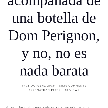
acompañada de
una botella de
Dom Perignon,
y no, no es
nada barata
on
15 OCTUBRE, 2019
with
0 COMMENTS
by
JONATHAN PÉREZ
40 VIEWS
Alrededor del mundo existen un gran número de