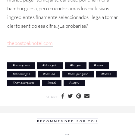
hamburguesa’, pero cuando sumas los exclusivos
ingredientes finamente seleccionados, llega a tomar
cierto sentido esa cifra. ¿La probarías?
thepostoakhotel.com
#
anvorguesa
#
black gold
#
burger
#
carne
#
champagne
#
comida
#
dom perignon
#
foodie
#
hambuerguesa
#
meat
#
wagyu
SHARE
RECOMMENDED FOR YOU