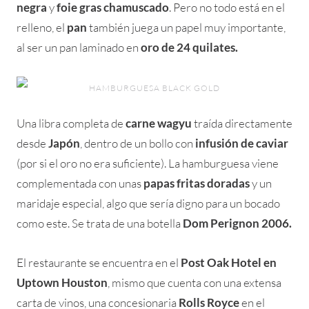
negra
y
foie gras chamuscado
. Pero no todo está en el
relleno, el
pan
también juega un papel muy importante,
al ser un pan laminado en
oro de 24 quilates.
HAMBURGUESA BLACK GOLD
Una libra completa de
carne wagyu
traída directamente
desde
Japón
, dentro de un bollo con
infusión de caviar
(por si el oro no era suficiente). La hamburguesa viene
complementada con unas
papas fritas doradas
y un
maridaje especial, algo que sería digno para un bocado
como este. Se trata de una botella
Dom Perignon 2006.
El restaurante se encuentra en el
Post Oak Hotel en
Uptown Houston
, mismo que cuenta con una extensa
carta de vinos, una concesionaria
Rolls Royce
en el