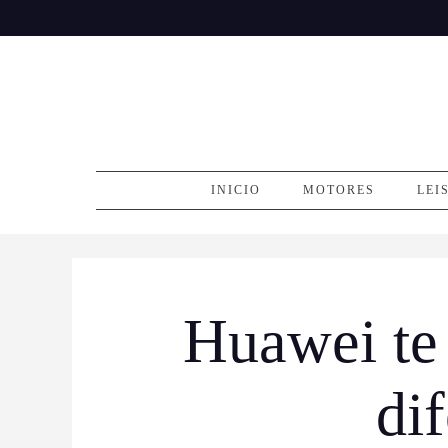
Skip
to
content
INICIO
MOTORES
LEI
Huawei te 
di