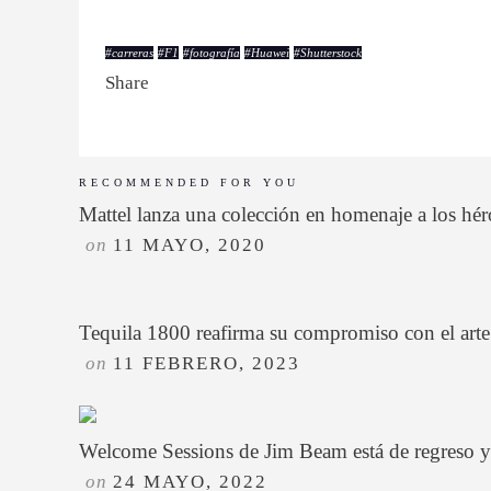
#
carreras
#
F1
#
fotografía
#
Huawei
#
Shutterstock
Share
RECOMMENDED FOR YOU
Mattel lanza una colección en homenaje a los hé
on
11 MAYO, 2020
Tequila 1800 reafirma su compromiso con el 
on
11 FEBRERO, 2023
Welcome Sessions de Jim Beam está de regreso y
on
24 MAYO, 2022