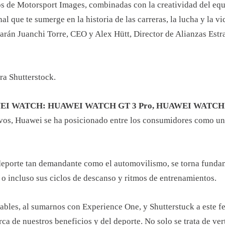
os de Motorsport Images, combinadas con la creatividad del e
l que te sumerge en la historia de las carreras, la lucha y la v
tarán Juanchi Torre, CEO y Alex Hütt, Director de Alianzas Es
ra Shutterstock.
I WATCH: HUAWEI WATCH GT 3 Pro, HUAWEI WATCH 
tivos, Huawei se ha posicionado entre los consumidores como uno
n deporte tan demandante como el automovilismo, se torna funda
 o incluso sus ciclos de descanso y ritmos de entrenamientos.
ables, al sumarnos con Experience One, y Shutterstuck a este
 de nuestros beneficios y del deporte. No solo se trata de vert