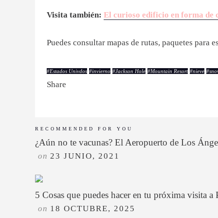
Visita también:
El curioso edificio en forma de 
Puedes consultar mapas de rutas, paquetes para e
#
Estados Univdos
#
invierno
#
Jackson Hole
#
Mountain Resort
#
nieve
#
sno
Share
RECOMMENDED FOR YOU
¿Aún no te vacunas? El Aeropuerto de Los Ángele
on
23 JUNIO, 2021
5 Cosas que puedes hacer en tu próxima visita a
on
18 OCTUBRE, 2025