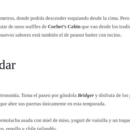
l metros, donde podrás descender esquiando desde la cima. Pero a
rutar de unos waffles de
Corbet’s Cabin
que van desde los tradi
e nuevos sabores está también el de peanut butter con tocino.
dar
stronomía. Toma el paseo por góndola
Bridger
y disfruta de los 
 que abre sus puertas únicamente en esta temporada.
 remolacha asada con miel de miso, yogurt de vainilla y un toque
s, repollo y chile tailandés.