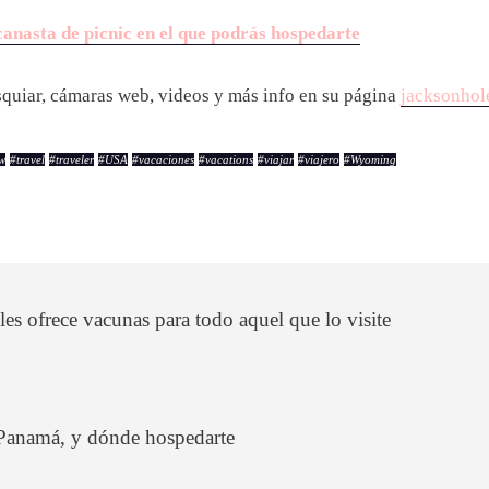
canasta de picnic en el que podrás hospedarte
squiar, cámaras web, videos y más info en su página
jacksonhol
w
#
travel
#
traveler
#
USA
#
vacaciones
#
vacations
#
viajar
#
viajero
#
Wyoming
s ofrece vacunas para todo aquel que lo visite
 Panamá, y dónde hospedarte