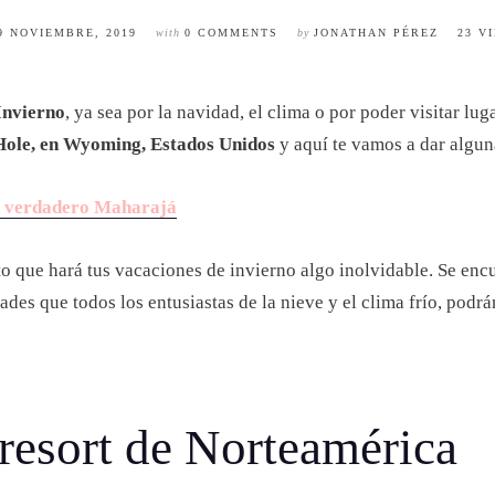
9 NOVIEMBRE, 2019
with
0 COMMENTS
by
JONATHAN PÉREZ
23 V
Invierno
, ya sea por la navidad, el clima o por poder visitar l
Hole, en Wyoming, Estados Unidos
y aquí te vamos a dar alguna
un verdadero Maharajá
o que hará tus vacaciones de invierno algo inolvidable. Se enc
des que todos los entusiastas de la nieve y el clima frío, podr
 resort de Norteamérica