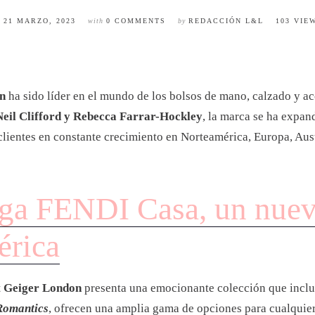
n
21 MARZO, 2023
with
0 COMMENTS
by
REDACCIÓN L&L
103 VIE
n
ha sido líder en el mundo de los bolsos de mano, calzado y ac
Neil Clifford y Rebecca Farrar-Hockley
, la marca se ha expan
ientes en constante crecimiento en Norteamérica, Europa, Aust
ga FENDI Casa, un nuev
érica
t Geiger London
presenta una emocionante colección que incluy
Romantics
, ofrecen una amplia gama de opciones para cualquier 