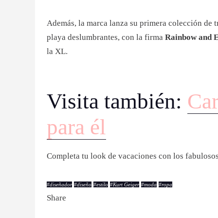
Además, la marca lanza su primera colección de tr
playa deslumbrantes, con la firma
Rainbow and E
la XL.
Visita también:
Car
para él
Completa tu look de vacaciones con los fabuloso
#
diseñador
#
diseño
#
estilo
#
Kurt Geiger
#
moda
#
ropa
Share