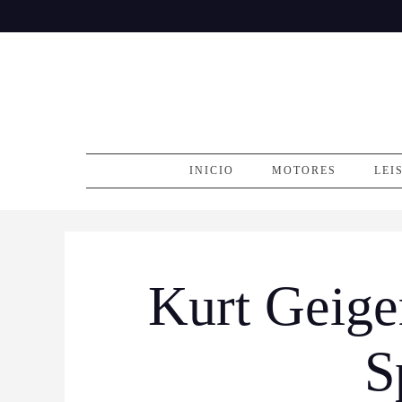
Skip
to
content
INICIO
MOTORES
LEI
Kurt Geige
S