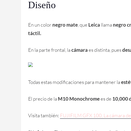
Diseño
En un color
negro mate
, que
Leica
llama
negro c
táctil.
En la parte frontal, la
cámara
es distinta, pues
des
Todas estas modificaciones para mantener la
esté
El precio de la
M10 Monochrome
es de
10,000 d
Visita también:
FUJIFILM GFX 100, La cámara de