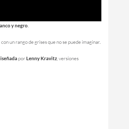
lanco y negro
.
o
con un rango de grises que no se puede imaginar.
iseñada
por
Lenny Kravitz
, versiones