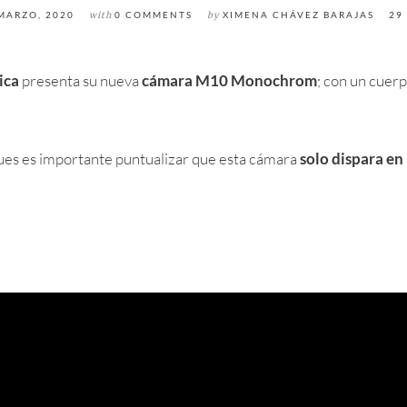
MARZO, 2020
with
0 COMMENTS
by
XIMENA CHÁVEZ BARAJAS
29
ica
presenta su nueva
cámara M10 Monochrom
; con un cuer
ues es importante puntualizar que esta cámara
solo dispara en