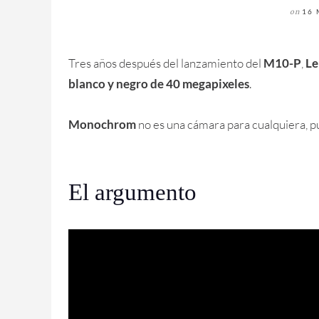
on
16 
Tres años después del lanzamiento del
M10-P
,
Le
blanco y negro de 40 megapixeles
.
Monochrom
no es una cámara para cualquiera, p
El argumento