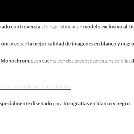
rado controversia
al elegir fabricar un
modelo exclusivo al b
rom
produce
la mejor calidad de imágenes en blanco y negr
lo Monochrom
, pues cuenta con dos predecesores ,una de ellas
d
.
Leica diseñada por Lenny Kravitz
especialmente diseñado
para
fotografías en blanco y negro
.