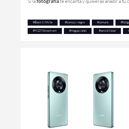
Si la
fotografía
te encanta y quisieras añadir a tu
#
Black & White
#
blanco y negro
#
cámara
#
fotog
#
M10 Monochrom
#
megapixeles
#
sensibilidad