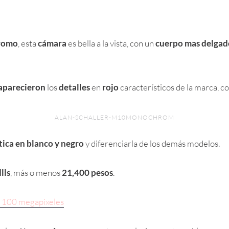
romo
, esta
cámara
es bella a la vista, con un
cuerpo mas delgad
aparecieron
los
detalles
en
rojo
característicos de la marca, co
ALAN-SCHALLER-M10MONOCHROM
tica en blanco y negro
y diferenciarla de los demás modelos.
lls
, más o menos
21,400 pesos
.
 100 megapixeles