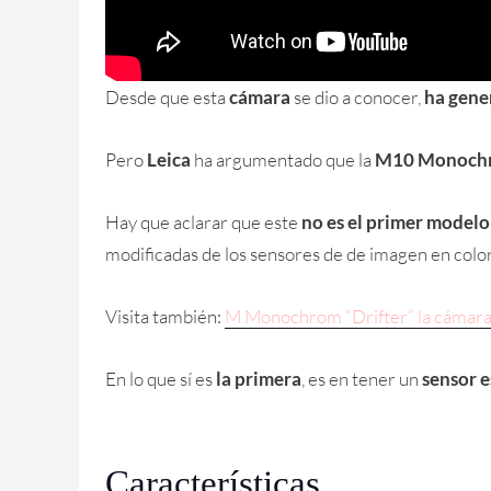
Desde que esta
cámara
se dio a conocer,
ha gene
Pero
Leica
ha argumentado que la
M10 Monoch
Hay que aclarar que este
no es el primer mode
modificadas de los sensores de de imagen en color
Visita también:
M Monochrom “Drifter” la cámara 
En lo que sí es
la primera
, es en tener un
sensor 
Características