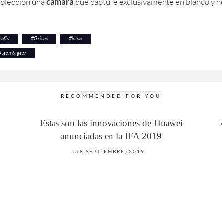
 colección una
cámara
que capture exclusivamente en blanco y n
rafía
#
Grises
#
leica
#
tech & gear
RECOMMENDED FOR YOU
Estas son las innovaciones de Huawei
anunciadas en la IFA 2019
on
8 SEPTIEMBRE, 2019