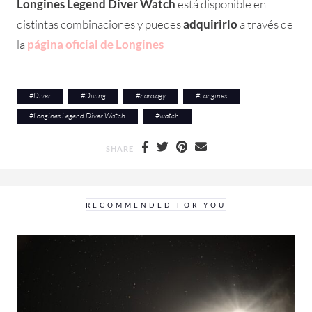
Longines Legend Diver Watch
está disponible en
distintas combinaciones y puedes
adquirirlo
a través de
la
página oficial de Longines
#
Diver
#
Diving
#
horology
#
Longines
#
Longines Legend Diver Watch
#
watch
SHARE
RECOMMENDED FOR YOU