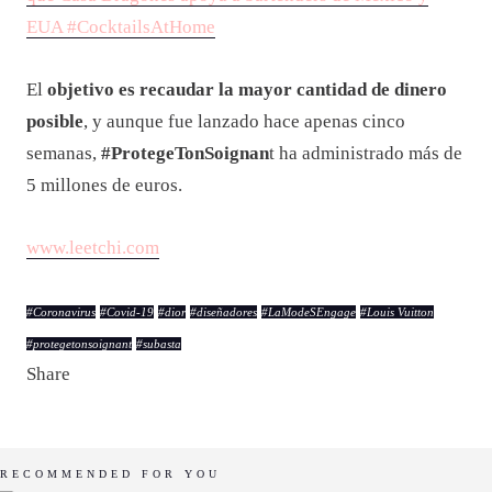
EUA #CocktailsAtHome
El
objetivo es recaudar la mayor cantidad de dinero
posible
, y aunque fue lanzado hace apenas cinco
semanas,
#ProtegeTonSoignan
t ha administrado más de
5 millones de euros.
www.leetchi.com
#
Coronavirus
#
Covid-19
#
dior
#
diseñadores
#
LaModeSEngage
#
Louis Vuitton
#
protegetonsoignant
#
subasta
Share
RECOMMENDED FOR YOU