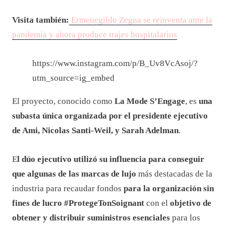
Visita también:
Ermenegildo Zegna se reinventa ante la
pandemia y ahora produce trajes hospitalarios
https://www.instagram.com/p/B_Uv8VcAsoj/?
utm_source=ig_embed
El proyecto, conocido como
La Mode S’Engage
, es
una
subasta única organizada por el presidente ejecutivo
de Ami, Nicolas Santi-Weil, y Sarah Adelman
.
E
l dúo ejecutivo utilizó su influencia para conseguir
que algunas de las marcas de lujo
más destacadas de la
industria para recaudar fondos
para la organización sin
fines de lucro #ProtegeTonSoignant
con el
objetivo de
obtener y distribuir suministros esenciales
para los