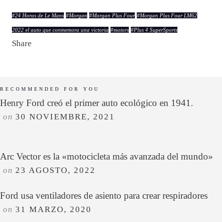
#
24 Horas de Le Mans
#
Morgan
#
Morgan Plus Four
#
Morgan Plus Four LM62
2022 el auto que conmemora una victoria
#
motors
#
Plus 4 SuperSports
Share
RECOMMENDED FOR YOU
Henry Ford creó el primer auto ecológico en 1941.
on
30 NOVIEMBRE, 2021
Arc Vector es la «motocicleta más avanzada del mundo»
on
23 AGOSTO, 2022
Ford usa ventiladores de asiento para crear respiradores
on
31 MARZO, 2020