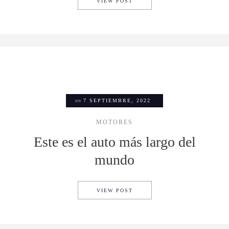
LA LEGENDARIA «COMBI» DE
VIEW POST
on
7 SEPTIEMBRE, 2022
MOTORES
Este es el auto más largo del
mundo
ESTE ES EL AUTO MÁS LAR
VIEW POST