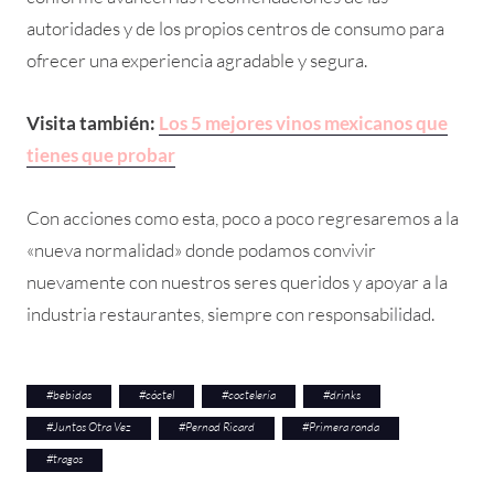
autoridades y de los propios centros de consumo para
ofrecer una experiencia agradable y segura.
Visita también:
Los 5 mejores vinos mexicanos que
tienes que probar
Con acciones como esta, poco a poco regresaremos a la
«nueva normalidad» donde podamos convivir
nuevamente con nuestros seres queridos y apoyar a la
industria restaurantes, siempre con responsabilidad.
#
bebidas
#
cóctel
#
coctelería
#
drinks
#
Juntos Otra Vez
#
Pernod Ricard
#
Primera ronda
#
tragos