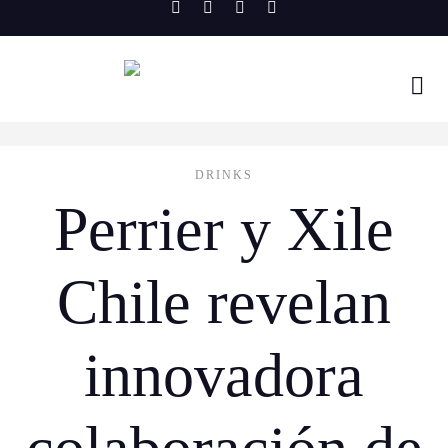
Skip
to
content
DRINKS
Perrier y Xile
Chile revelan
innovadora