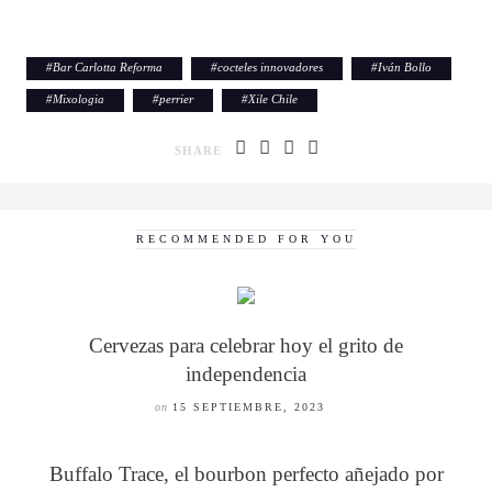
#
Bar Carlotta Reforma
#
cocteles innovadores
#
Iván Bollo
#
Mixologia
#
perrier
#
Xile Chile
SHARE
RECOMMENDED FOR YOU
Cervezas para celebrar hoy el grito de
independencia
on
15 SEPTIEMBRE, 2023
Buffalo Trace, el bourbon perfecto añejado por