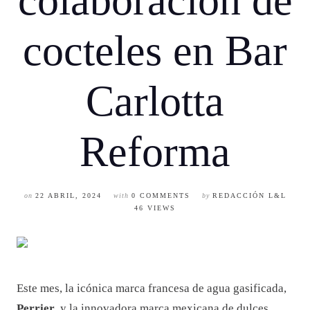
colaboración de
cocteles en Bar
Carlotta
Reforma
on
22 ABRIL, 2024
with
0 COMMENTS
by
REDACCIÓN L&L
46 VIEWS
Este mes, la icónica marca francesa de agua gasificada,
Perrier
, y la innovadora marca mexicana de dulces