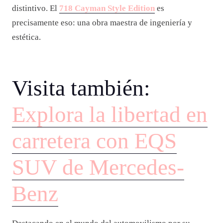
distintivo. El
718 Cayman Style Edition
es
precisamente eso: una obra maestra de ingeniería y
estética.
Visita también:
Explora la libertad en
carretera con EQS
SUV de Mercedes-
Benz