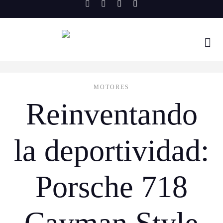
Skip
to
content
MOTORES
Reinventando
la deportividad:
Porsche 718