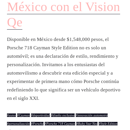
México con el Vision
Qe
Disponible en México desde $1,548,000 pesos, el
Porsche 718 Cayman Style Edition no es solo un
automóvil; es una declaración de estilo, rendimiento y
personalización. Invitamos a los entusiastas del
automovilismo a descubrir esta edición especial y a
experimentar de primera mano cómo Porsche continúa
redefiniendo lo que significa ser un vehículo deportivo
en el siglo XXI.
#
autos
#
Cayman
#
deportividad
#
diseño exclusivo
#
innovación automotriz
#
personalización
#
Porsche
#
Porsche 718 Cayman
#
Ruby Star Neo
#
Style Edition