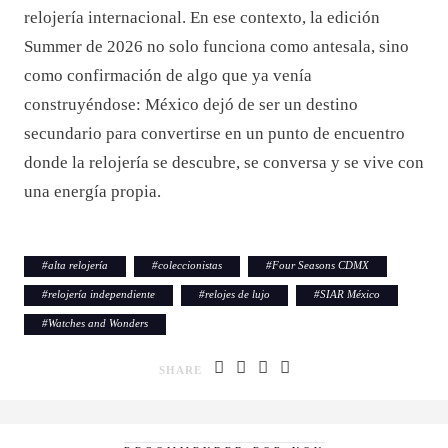
relojería internacional. En ese contexto, la edición
Summer de 2026 no solo funciona como antesala, sino
como confirmación de algo que ya venía
construyéndose: México dejó de ser un destino
secundario para convertirse en un punto de encuentro
donde la relojería se descubre, se conversa y se vive con
una energía propia.
#
alta relojería
#
coleccionistas
#
Four Seasons CDMX
#
relojería independiente
#
relojes de lujo
#
SIAR México
#
Watches and Wonders
SHARE