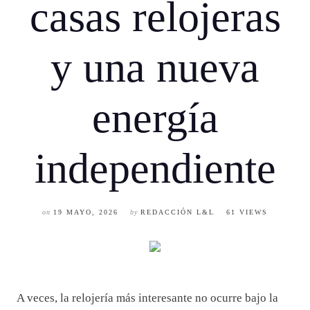
casas relojeras
y una nueva
energía
independiente
on
19 MAYO, 2026
by
REDACCIÓN L&L
61 VIEWS
A veces, la relojería más interesante no ocurre bajo la