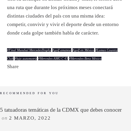
una ruta que durante los próximos meses conectará
distintas ciudades del país con una misma idea:
competir, convivir y vivir el deporte desde un entorno
donde cada golpe también habla de carácter.
#
Final Mundial MercedesTrophy
#
golf amateur
#
golf en México
#
Lomas Country
Club
#
lujo automotriz
#
Mercedes-AMG C 43
#
Mercedes-Benz México
Share
RECOMMENDED FOR YOU
5 tatuadoras temáticas de la CDMX que debes conocer
on
2 MARZO, 2022