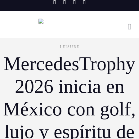
Skip
to
content
LEISURE
MercedesTrophy
2026 inicia en
México con golf,
lujo y espíritu de