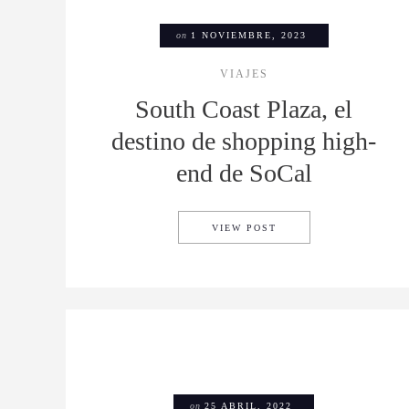
on
1 NOVIEMBRE, 2023
VIAJES
South Coast Plaza, el
destino de shopping high-
end de SoCal
SOUTH COAST PLAZA,
VIEW POST
on
25 ABRIL, 2022