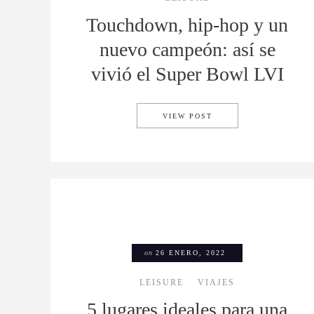
Touchdown, hip-hop y un
nuevo campeón: así se
vivió el Super Bowl LVI
TOUCHDOWN, HIP-HOP 
VIEW POST
on
26 ENERO, 2022
LEISURE
VIAJES
5 lugares ideales para una