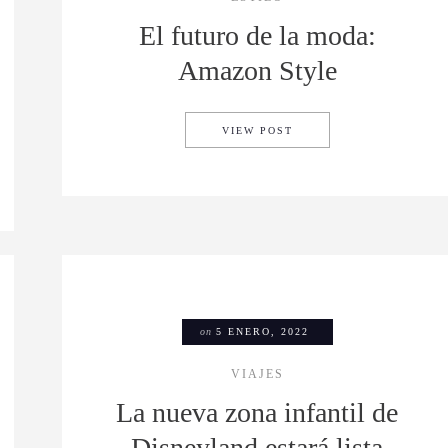
El futuro de la moda:
Amazon Style
EL FUTURO DE LA MOD
VIEW POST
Y UN NUEVO CAMPEÓN: ASÍ SE VIVIÓ EL SUPER BOWL LVI
on
5 ENERO, 2022
VIAJES
La nueva zona infantil de
Disneyland estará lista