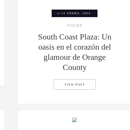
on
12 ENERO, 2024
VIAJES
South Coast Plaza: Un
oasis en el corazón del
glamour de Orange
County
VIR EN ALGUNAS DE LAS CASAS MÁS FAMOSAS DE LA TELEVISIÓN
SOUTH COAST PLAZA: 
VIEW POST