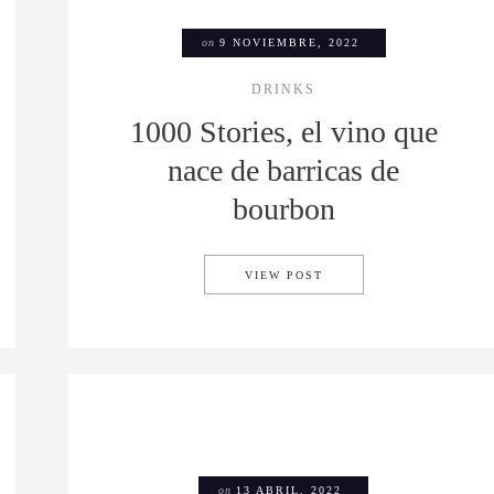
on
9 NOVIEMBRE, 2022
DRINKS
1000 Stories, el vino que
nace de barricas de
bourbon
 EL DESTINO DE SHOPPING HIGH-END DE SOCAL
1000 STORIES, EL VIN
VIEW POST
on
13 ABRIL, 2022