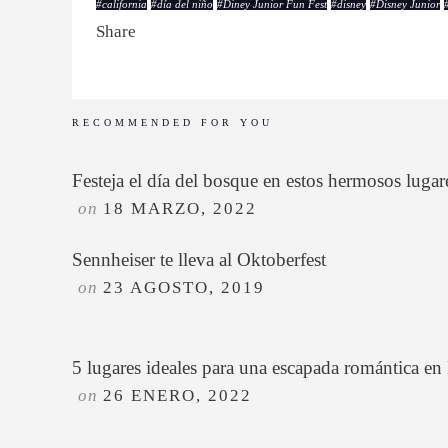
#
california
#
día del niño
#
Diney Junior Fun Fest
#
disney
#
Disney Junior
Share
RECOMMENDED FOR YOU
Festeja el día del bosque en estos hermosos lugar
on
18 MARZO, 2022
Sennheiser te lleva al Oktoberfest
on
23 AGOSTO, 2019
5 lugares ideales para una escapada romántica e
on
26 ENERO, 2022