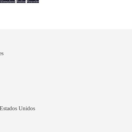
#
disneyland
#
niños
#
traveler
es
n Estados Unidos