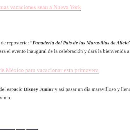
imas vacaciones sean a Nueva York
 de repostería: “
Panadería del País de las Maravillas de Alicia
erá el evento inaugural de la celebración y dará la bienvenida a
de México para vacacionar esta primavera
 del espacio
Disney Junior
y así pasar un día maravilloso y llen
áximo.