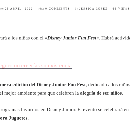
on
25 ABRIL, 2022
with
0 COMMENTS
by
JESSICA LÓPEZ
66 VIEWS
ará a los niñas con el «
Disney Junior Fun Fest
«. Habrá activid
eguro no creerías su existencia
imera edición del Disney Junior Fun Fest
, dedicado a los niño
 el mejor ambiente para que celebren la
alegría de ser niños
.
programas favoritos en Disney Junior. El evento se celebrará en
ora Juguetes
.