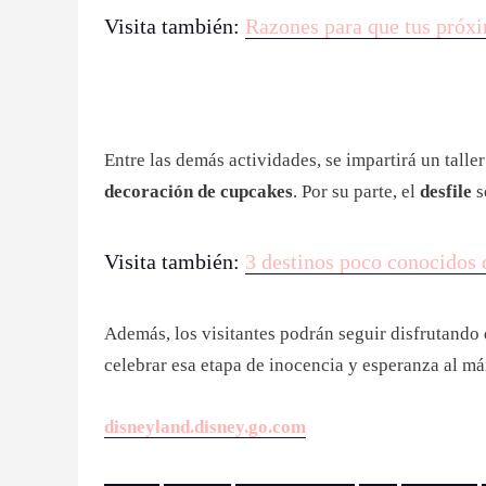
Visita también:
Razones para que tus próx
Entre las demás actividades, se impartirá un taller
decoración de cupcakes
. Por su parte, el
desfile
s
Visita también:
3 destinos poco conocidos 
Además, los visitantes podrán seguir disfrutando
celebrar esa etapa de inocencia y esperanza al m
disneyland.disney.go.com