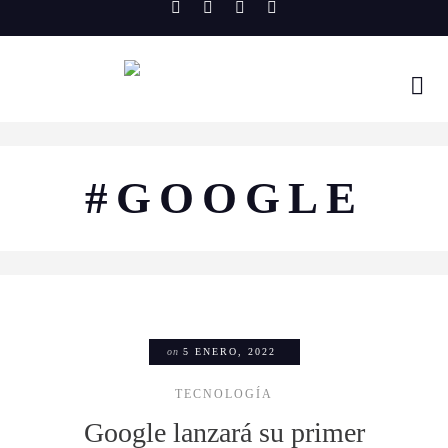
Skip
to
content
#GOOGLE
on
5 ENERO, 2022
TECNOLOGÍA
Google lanzará su primer