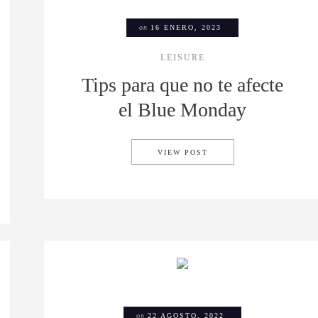
on
16 ENERO, 2023
LEISURE
Tips para que no te afecte
el Blue Monday
TIPS PARA QUE NO TE 
VIEW POST
CELEBRA SAN VALENTÍN CON POESÍA Y AMOR PROPIO
on
22 AGOSTO, 2022