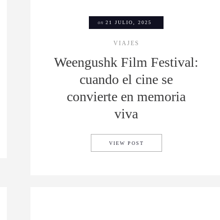
on
21 JULIO, 2025
VIAJES
Weengushk Film Festival:
cuando el cine se
convierte en memoria
viva
UE REÚNE DESCONOCIDOS PARA CENAR Y CREAR CONEXIONES REALE
WEENGUSHK FILM FESTI
VIEW POST