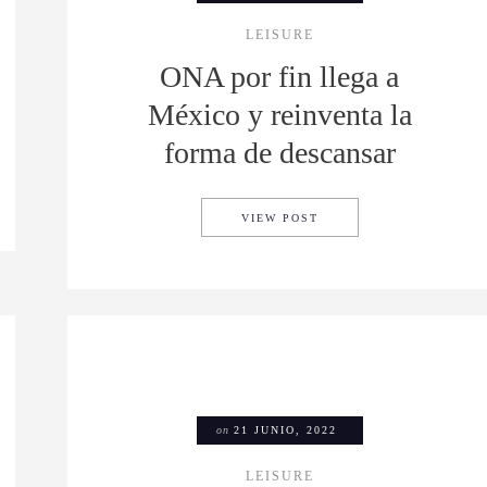
LEISURE
ONA por fin llega a
México y reinventa la
forma de descansar
NDE FESTEJAR EL DÍA DEL COSPLAY
ONA POR FIN LLEGA A 
VIEW POST
on
21 JUNIO, 2022
LEISURE