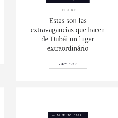
LEISURE
Estas son las
extravagancias que hacen
de Dubái un lugar
extraordinário
S 3D EN COLABORACIÓN CON JIMMY CHOO
ESTAS SON LAS EXTRA
VIEW POST
on
30 JUNIO, 2022