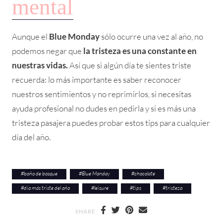
mental
Aunque el
Blue Monday
sólo ocurre una vez al año, no
podemos negar que
la tristeza es una constante en
nuestras vidas.
Así que si algún día te sientes triste
recuerda: lo más importante es saber reconocer
nuestros sentimientos y no reprimirlos, si necesitas
ayuda profesional no dudes en pedirla y si es más una
tristeza pasajera puedes probar estos tips para cualquier
día del año.
#
baño de bosque
#
Blue Monday
#
chocolate
#
día más triste del año
#
leisure
#
tips
#
tristeza
SHARE