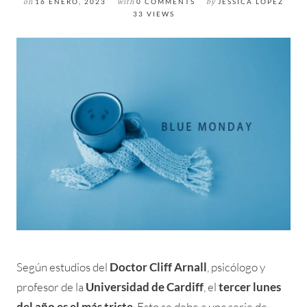
on
16 ENERO, 2023
with
0 COMMENTS
by
JESSICA LÓPEZ
33 VIEWS
Según estudios del
Doctor Cliff Arnall
, psicólogo y
profesor de la
Universidad de Cardiff
, el
tercer lunes
del año es el más triste
. Esto se debe a una serie de