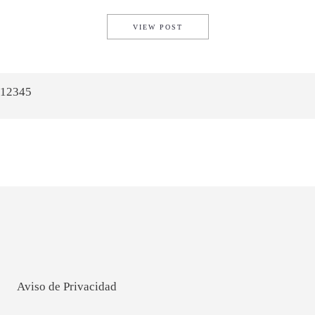
ASÍ LUCE LA COLECCIÓN GU
VIEW POST
1
2
3
4
5
Aviso de Privacidad