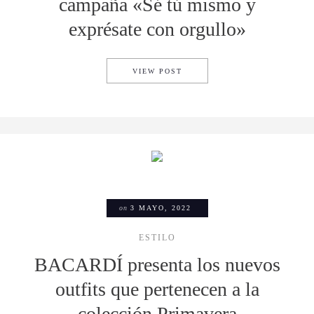
campaña «Sé tú mismo y
exprésate con orgullo»
SEPHORA MÉXICO PRESENTA
VIEW POST
on
3 MAYO, 2022
ESTILO
BACARDÍ presenta los nuevos
outfits que pertenecen a la
colección Primavera