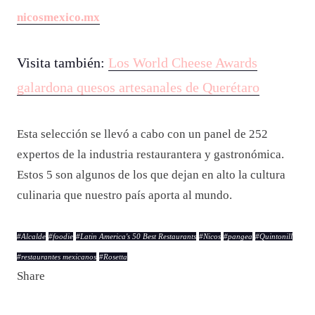
nicosmexico.mx
Visita también:
Los World Cheese Awards
galardona quesos artesanales de Querétaro
Esta selección se llevó a cabo con un panel de 252
expertos de la industria restaurantera y gastronómica.
Estos 5 son algunos de los que dejan en alto la cultura
culinaria que nuestro país aporta al mundo.
#
Alcalde
#
foodie
#
Latin America's 50 Best Restaurants
#
Nicos
#
pangea
#
Quintonill
#
restaurantes mexicanos
#
Rosetta
Share