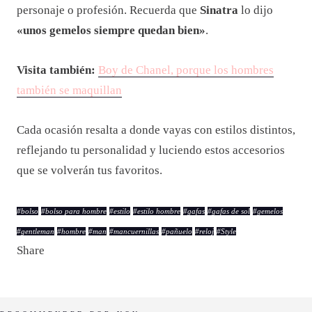
personaje o profesión. Recuerda que
Sinatra
lo dijo
«unos gemelos siempre quedan bien»
.
Visita también:
Boy de Chanel, porque los hombres
también se maquillan
Cada ocasión resalta a donde vayas con estilos distintos,
reflejando tu personalidad y luciendo estos accesorios
que se volverán tus favoritos.
#
bolso
#
bolso para hombre
#
estilo
#
estilo hombre
#
gafas
#
gafas de sol
#
gemelos
#
gentleman
#
hombre
#
man
#
mancuernillas
#
pañuelo
#
reloj
#
Style
Share