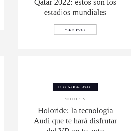
Qatar 2022: estos son los
estadios mundiales
RIENT EXPRESS ‘LA DOLCE VITA’
CADA VEZ MÁS CERCA D
VIEW POST
on
19 ABRIL, 2022
MOTORES
Holoride: la tecnología
Audi que te hará disfrutar
del VR en tu auto