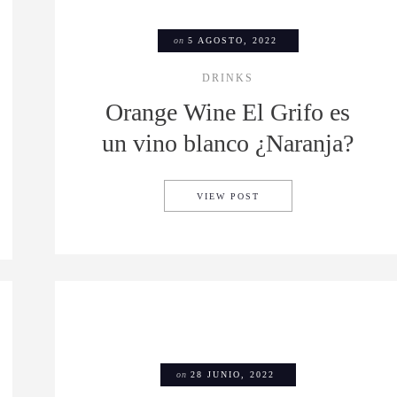
on
5 AGOSTO, 2022
DRINKS
Orange Wine El Grifo es
un vino blanco ¿Naranja?
ORANGE WINE EL GRIFO
VIEW POST
GE QUE TE HARÁN DESEAR VOLVER A LO ANALÓGICO
on
28 JUNIO, 2022