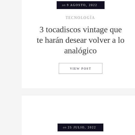
on
9 AGOSTO, 2022
TECNOLOGÍA
3 tocadiscos vintage que
te harán desear volver a lo
analógico
3 TOCADISCOS VINTA
VIEW POST
on
25 JULIO, 2022