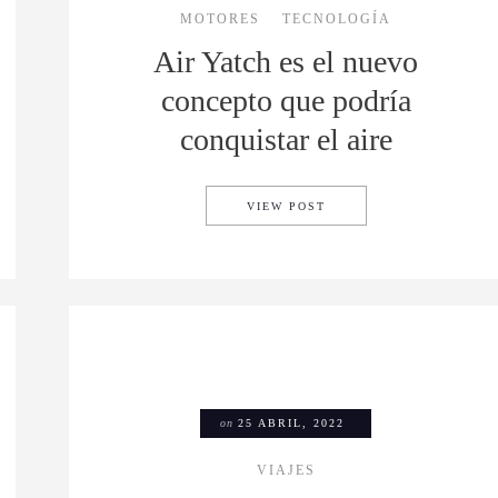
MOTORES
TECNOLOGÍA
Air Yatch es el nuevo
concepto que podría
conquistar el aire
ICOS DE ARABIA SAUDITA SERÁN HOTELES DE LUJO
AIR YATCH ES EL NUEV
VIEW POST
on
25 ABRIL, 2022
VIAJES