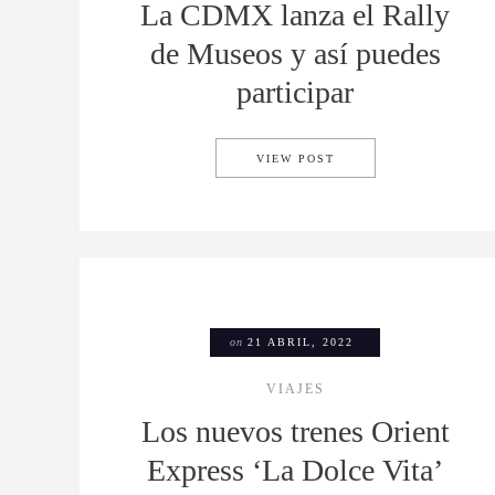
La CDMX lanza el Rally
de Museos y así puedes
participar
LA CDMX LANZA EL RA
VIEW POST
on
21 ABRIL, 2022
VIAJES
Los nuevos trenes Orient
Express ‘La Dolce Vita’