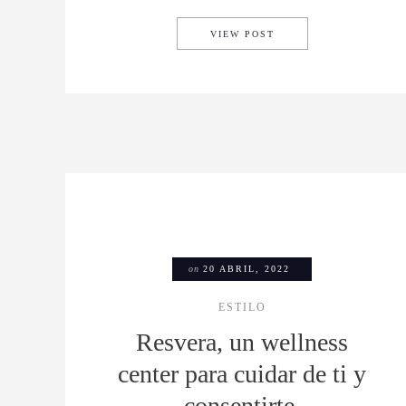
LOS NUEVOS TRENES O
VIEW POST
on
20 ABRIL, 2022
ESTILO
Resvera, un wellness
center para cuidar de ti y
consentirte.