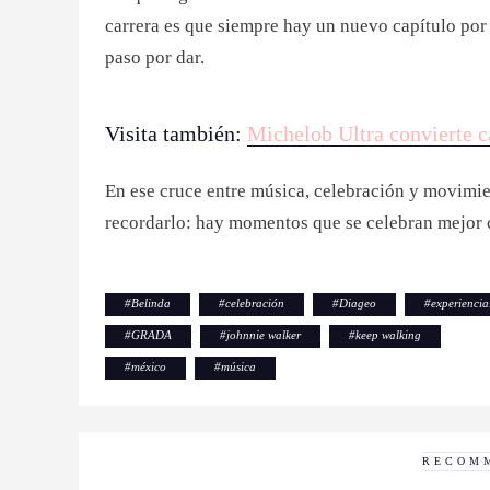
carrera es que siempre hay un nuevo capítulo por 
paso por dar.
Visita también:
Michelob Ultra convierte c
En ese cruce entre música, celebración y movimie
recordarlo: hay momentos que se celebran mejor
#
Belinda
#
celebración
#
Diageo
#
experiencia
#
GRADA
#
johnnie walker
#
keep walking
#
méxico
#
música
RECOM