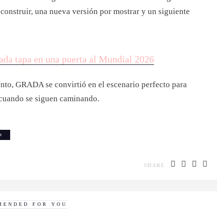
construir, una nueva versión por mostrar y un siguiente
ada tapa en una puerta al Mundial 2026
nto, GRADA se convirtió en el escenario perfecto para
 cuando se siguen caminando.
s
SHARE
MENDED FOR YOU