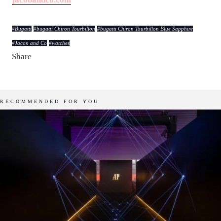
Jacob & Co. y Bugatti
se muestran orgullosos de lo que han logrado con su
colaboración al
haber unido a ambas industrias
relojera y automotriz. Y el
Bugatti Chiron Tourbillon
es
el ejemplo que combina arte y mecánica en perfecto
equilibrio.
jacobandco.com
#
Bugatti
#
bugatti Chiron Tourbillon
#
bugatti Chiron Tourbillon Blue Sapphire
#
Jacon and Co
#
watches
Share