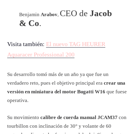
Turbo Furious
y el
Epic X Crono
, ahora realizan uno
inspirado en el legendario
Chiron
.
Con el reloj
Bugatti Chiron Tourbillon
,
hemos hecho algo que nadie había intentado
antes:
crear el primer motor real del
mundo en la muñeca
”.
CEO de
Jacob
Benjamin
Arabov
,
& Co
.
Visita también:
El nuevo TAG HEURER
Aquaracer Professional 200