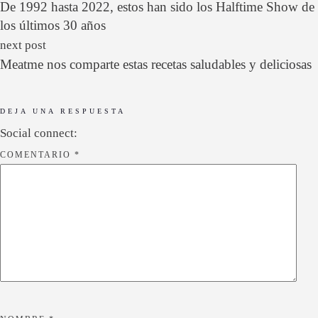
deportistas
on
24 FEBRERO, 2021
Capeland de Baume & Mercier está dedicado a los
rescatistas mexicanos
on
18 NOVIEMBRE, 2021
previous post
De 1992 hasta 2022, estos han sido los Halftime Show de
los últimos 30 años
next post
Meatme nos comparte estas recetas saludables y deliciosas
DEJA UNA RESPUESTA
Social connect: