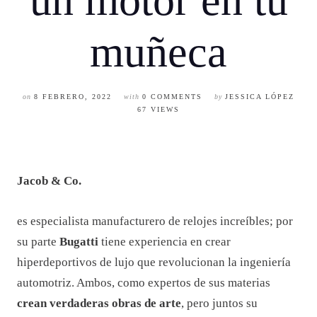
Bugatti Chiron
Tourbillon de
Jacob & Co.:
un motor en tu
muñeca
on
8 FEBRERO, 2022
with
0 COMMENTS
by
JESSICA LÓPEZ
67 VIEWS