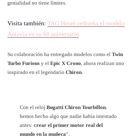
Jacob & Co.
es especialista manufacturero de relojes increíbles; por
su parte
Bugatti
tiene experiencia en crear
hiperdeportivos de lujo que revolucionan la ingeniería
automotriz. Ambos, como expertos de sus materias
crean verdaderas obras de arte
, pero juntos su
genialidad no tiene límites.
Visita también:
TAG Heuer rediseña el modelo
Autavia en su 60 aniversario
Su colaboración ha entregado modelos como el
Twin