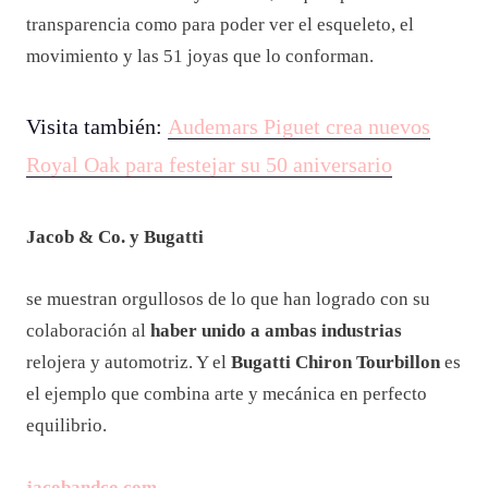
Esta obra ingenieril puede ser fácilmente apreciada a
través de su
caja de cristal de zafiro en tono azul
. El
color en sí es un tono exclusivo creado a partir de la
mezcla de minerales y metales
, lo que aporta suficiente
transparencia como para poder ver el esqueleto, el
movimiento y las 51 joyas que lo conforman.
Visita también:
Audemars Piguet crea nuevos
Royal Oak para festejar su 50 aniversario