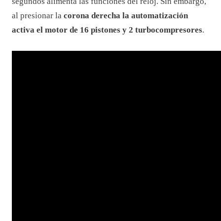
Su desarrollo tomó más de un año ya que fue un
verdadero reto, pues el objetivo principal era
crear una
versión en miniatura del motor Bugatti W16
que fuese
operativa.
Su movimiento
calibre de cuerda manual JCAM37
con
tourbillon con inclinación de 30° y volante de 60
segundos alimenta las funciones del reloj. Sin embargo,
al presionar la
corona derecha la automatización
activa el motor de 16 pistones y 2 turbocompresores
.