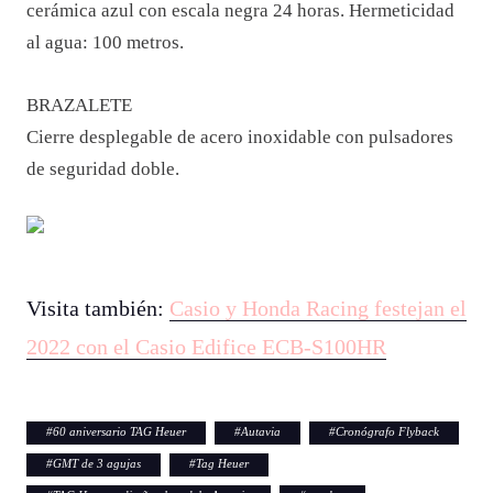
cerámica azul con escala negra 24 horas. Hermeticidad
al agua: 100 metros.
BRAZALETE
Cierre desplegable de acero inoxidable con pulsadores
de seguridad doble.
Visita también:
Casio y Honda Racing festejan el
2022 con el Casio Edifice ECB-S100HR
#
60 aniversario TAG Heuer
#
Autavia
#
Cronógrafo Flyback
#
GMT de 3 agujas
#
Tag Heuer