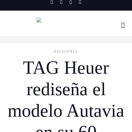
Skip
to
content
RELOJERÍA
TAG Heuer
rediseña el
modelo Autavia