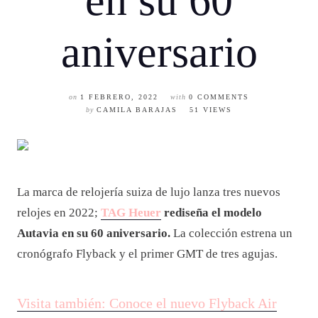
en su 60
aniversario
on
1 FEBRERO, 2022
with
0 COMMENTS
by
CAMILA BARAJAS
51 VIEWS
La marca de relojería suiza de lujo lanza tres nuevos
relojes en 2022;
TAG Heuer
rediseña el modelo
Autavia en su 60 aniversario.
La colección estrena un
cronógrafo Flyback y el primer GMT de tres agujas.
Visita también: Conoce el nuevo Flyback Air