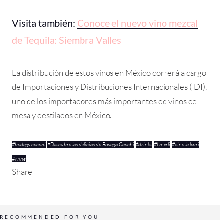
Visita también:
Conoce el nuevo vino mezcal
de Tequila: Siembra Valles
La distribución de estos vinos en México correrá a cargo
de Importaciones y Distribuciones Internacionales (IDI),
uno de los importadores más importantes de vinos de
mesa y destilados en México.
#
bodega cecchi
#
Descubre las delicias de Bodega Cecchi
#
drinks
#
I merli
#
vino le lepri
#
wine
Share
RECOMMENDED FOR YOU