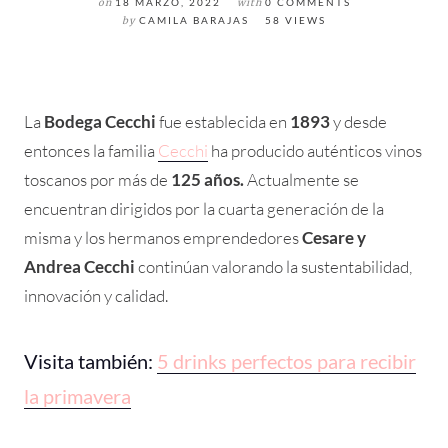
on
18 MARZO, 2022
with
0 COMMENTS
by
CAMILA BARAJAS
58 VIEWS
La
Bodega Cecchi
fue establecida en
1893
y desde
entonces la familia
Cecchi
ha producido auténticos vinos
toscanos por más de
125 años.
Actualmente se
encuentran dirigidos por la cuarta generación de la
misma y los hermanos emprendedores
Cesare y
Andrea Cecchi
continúan valorando la sustentabilidad,
innovación y calidad.
Visita también:
5 drinks perfectos para recibir
la primavera